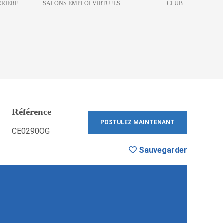
RRIÈRE
SALONS EMPLOI VIRTUELS
CLUB
Référence
RETOUR
POSTULEZ MAINTENANT
CE0290OG
Sauvegarder