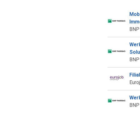
Mobi
Immo
BNP 
Werk
Solu
BNP 
Fili
Euro
Werk
BNP 