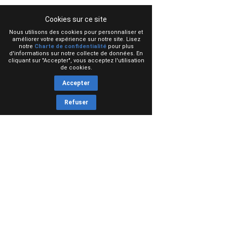
Cookies sur ce site
Nous utilisons des cookies pour personnaliser et
améliorer votre expérience sur notre site. Lisez
notre
Charte de confidentialité
pour plus
d'informations sur notre collecte de données. En
cliquant sur "Accepter", vous acceptez l'utilisation
de cookies.
Accepter
Refuser